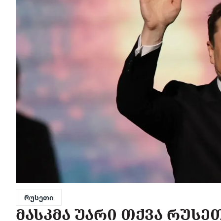
რუსეთი
ᲛᲐᲡᲙᲛᲐ ᲣᲐᲠᲘ ᲗᲥᲕᲐ ᲠᲣᲡᲔ