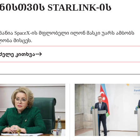
ᲜᲘᲡᲗᲕᲘᲡ STARLINK-ᲘᲡ
მპანია SpaceX-ის მფლობელი ილონ მასკი უარს ამბობს
ობა მისცეს.
ძელე კითხვა