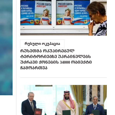
რუსული ოკუპაცია
ᲠᲣᲡᲔᲗᲛᲐ ᲝᲙᲣᲞᲘᲠᲔᲑᲣᲚ
ᲢᲔᲠᲘᲢᲝᲠᲘᲔᲑᲖᲔ ᲣᲙᲠᲐᲘᲜᲔᲚᲔᲑᲡ
ᲣᲫᲠᲐᲕᲘ ᲥᲝᲜᲔᲑᲘᲡ 34000 ᲝᲑᲘᲔᲥᲢᲘ
ᲩᲐᲛᲝᲐᲠᲗᲕᲐ