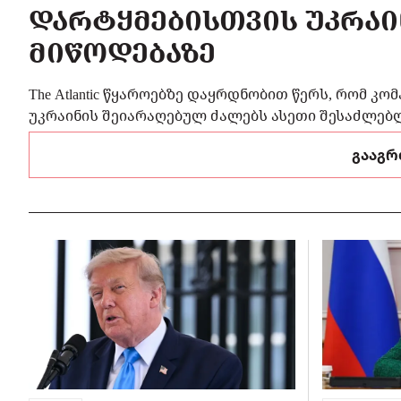
ᲓᲐᲠᲢᲧᲛᲔᲑᲘᲡᲗᲕᲘᲡ ᲣᲙᲠᲐᲘ
ᲛᲘᲬᲝᲓᲔᲑᲐᲖᲔ
The Atlantic წყაროებზე დაყრდნობით წერს, რომ კო
უკრაინის შეიარაღებულ ძალებს ასეთი შესაძლებლ
გააგრ