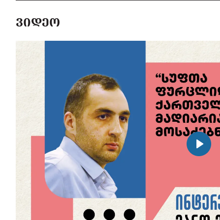
ᲕᲘᲓᲔᲝ