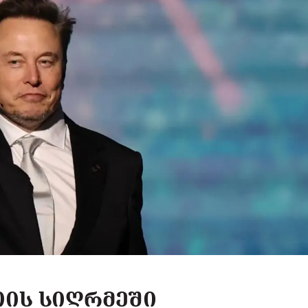
ᲗᲘᲡ ᲡᲘᲦᲠᲛᲔᲨᲘ