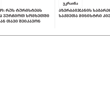
უკრაინა
Ო: ᲠᲣᲡ ᲢᲣᲠᲘᲡᲢᲔᲑᲡ
ᲐᲖᲔᲠᲑᲐᲘᲯᲐᲜᲘᲡ ᲡᲐᲒᲐᲠᲔ
Ა ᲕᲣᲠᲩᲘᲝᲗ ᲡᲝᲛᲮᲔᲗᲨᲘ
ᲡᲐᲥᲛᲔᲗᲐ ᲛᲘᲜᲘᲡᲢᲠᲘ ᲙᲘᲔ
ᲐᲜ ᲗᲐᲕᲘ ᲨᲔᲘᲙᲐᲕᲝᲜ