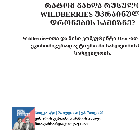
ᲠᲐᲢᲝᲛ ᲒᲐᲮᲓᲐ ᲠᲣᲡᲣᲚ
WILDBERRIES ᲣᲙᲠᲐᲘᲜᲣ
ᲓᲠᲝᲜᲔᲑᲘᲡ ᲡᲐᲛᲘᲖᲜᲔ?
Wildberries-ითა და მისი კონკურენტი Ozon-ი
ეკონომიკურად აქტიური მოსახლეობის 8
სარგებლობს.
პოდკასტი |
24 ივლისი
|
ეპიზოდი 20
ვინ არის უკრაინის არმიის ახალი
მთავარსარდალი? (S2) EP20