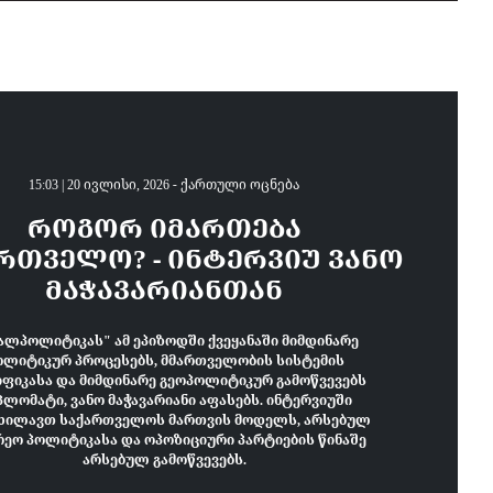
15:03 | 20 ივლისი, 2026 -
ქართული ოცნება
ᲠᲝᲒᲝᲠ ᲘᲛᲐᲠᲗᲔᲑᲐ
ᲠᲗᲕᲔᲚᲝ? - ᲘᲜᲢᲔᲠᲕᲘᲣ ᲕᲐᲜᲝ
ᲛᲐᲭᲐᲕᲐᲠᲘᲐᲜᲗᲐᲜ
ალპოლიტიკას" ამ ეპიზოდში ქვეყანაში მიმდინარე
ოლიტიკურ პროცესებს, მმართველობის სისტემის
იფიკასა და მიმდინარე გეოპოლიტიკურ გამოწვევებს
პლომატი, ვანო მაჭავარიანი აფასებს. ინტერვიუში
იხილავთ საქართველოს მართვის მოდელს, არსებულ
რეო პოლიტიკასა და ოპოზიციური პარტიების წინაშე
არსებულ გამოწვევებს.