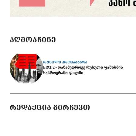
ᲐᲦᲛᲝᲐᲩᲘᲜᲔ
ᲠᲣᲡᲣᲚᲘ ᲞᲠᲝᲞᲐᲒᲐᲜᲓᲐ
БРАТ 2 - თანამედროვე რუსული ფაშიზმის
საპროგრამო ფილმი
ᲠᲔᲓᲐᲥᲪᲘᲐ ᲒᲘᲠᲩᲔᲕᲗ