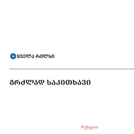
ᲧᲕᲔᲚᲐ ᲠᲘᲚᲡᲘ
ᲒᲠᲫᲚᲐᲓ ᲡᲐᲙᲘᲗᲮᲐᲕᲘ
რუსეთი