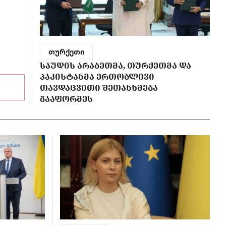
თურქეთი
ᲡᲐᲣᲓᲘᲡ ᲐᲠᲐᲑᲔᲗᲛᲐ, ᲗᲣᲠᲥᲔᲗᲛᲐ ᲓᲐ
ᲞᲐᲙᲘᲡᲢᲐᲜᲛᲐ ᲔᲠᲗᲝᲑᲚᲘᲕᲘ
ᲗᲐᲕᲓᲐᲪᲕᲘᲗᲘ ᲨᲔᲗᲐᲜᲮᲛᲔᲑᲐ
ᲒᲐᲐᲤᲝᲠᲛᲔᲡ