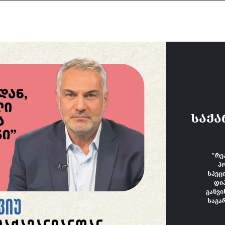
ᲡᲐᲥᲐ
"რე
პ
სპეც
დი
განვ
საგა